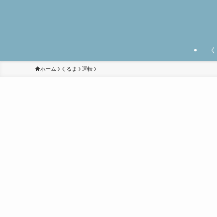
く
ホーム
くるま
運転